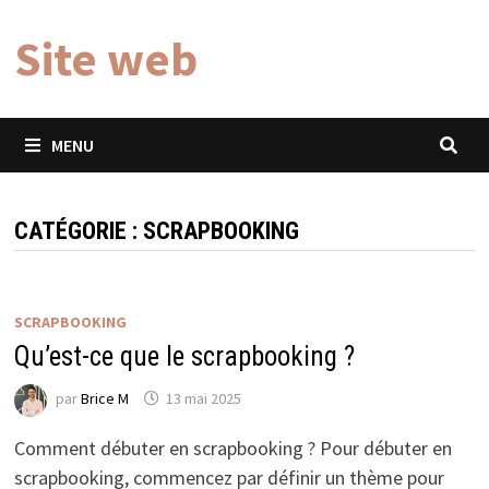
Passer
Site web
au
contenu
MENU
CATÉGORIE :
SCRAPBOOKING
SCRAPBOOKING
Qu’est-ce que le scrapbooking ?
par
Brice M
13 mai 2025
Comment débuter en scrapbooking ? Pour débuter en
scrapbooking, commencez par définir un thème pour